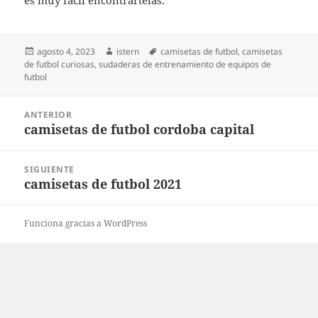
es muy fácil encontrártelas.
Publicado
Autor
Etiquetas
agosto 4, 2023
istern
camisetas de futbol
,
camisetas
el
de futbol curiosas
,
sudaderas de entrenamiento de equipos de
futbol
Navegación
ANTERIOR
de
camisetas de futbol cordoba capital
Entrada
entradas
anterior:
SIGUIENTE
camisetas de futbol 2021
Entrada
siguiente:
Funciona gracias a WordPress