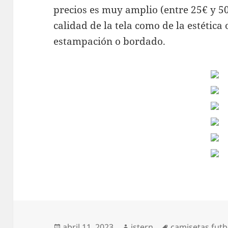
precios es muy amplio (entre 25€ y 5
calidad de la tela como de la estética 
estampación o bordado.
Publicado
Autor
Etiquetas
abril 11, 2023
istern
camisetas futb