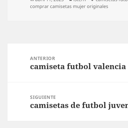
el
comprar camisetas mujer originales
Navegación
de
ANTERIOR
camiseta futbol valencia
entradas
Entrada
anterior:
SIGUIENTE
camisetas de futbol juve
Entrada
siguiente: