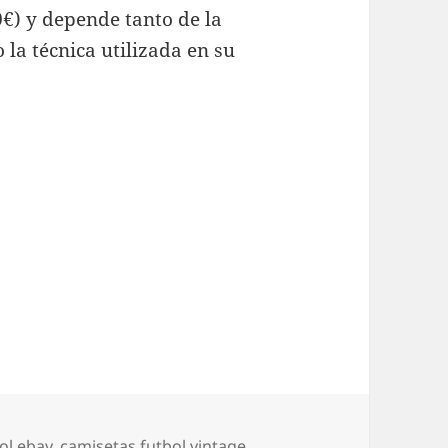
0€) y depende tanto de la
o la técnica utilizada en su
ol ebay
,
camisetas futbol vintage
,