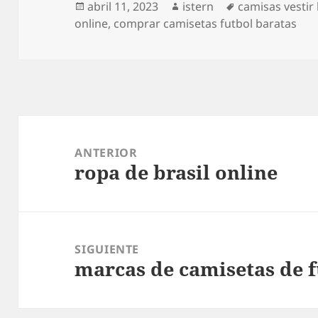
Publicado
Autor
Etiquetas
abril 11, 2023
istern
camisas vestir
el
online
,
comprar camisetas futbol baratas
Navegación
de
ANTERIOR
ropa de brasil online
entradas
Entrada
anterior:
SIGUIENTE
marcas de camisetas de f
Entrada
siguiente: