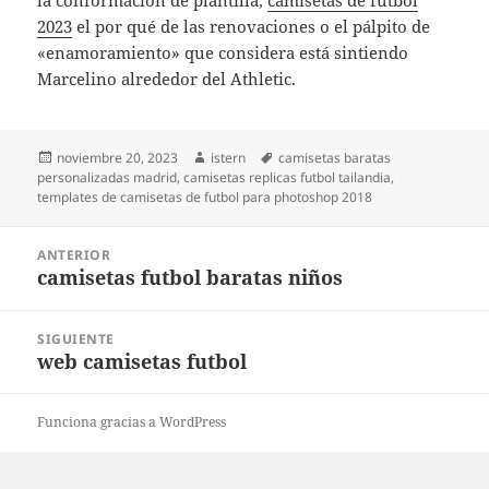
la conformación de plantilla,
camisetas de futbol
2023
el por qué de las renovaciones o el pálpito de
«enamoramiento» que considera está sintiendo
Marcelino alrededor del Athletic.
Publicado
Autor
Etiquetas
noviembre 20, 2023
istern
camisetas baratas
el
personalizadas madrid
,
camisetas replicas futbol tailandia
,
templates de camisetas de futbol para photoshop 2018
Navegación
ANTERIOR
de
camisetas futbol baratas niños
Entrada
entradas
anterior:
SIGUIENTE
web camisetas futbol
Entrada
siguiente:
Funciona gracias a WordPress