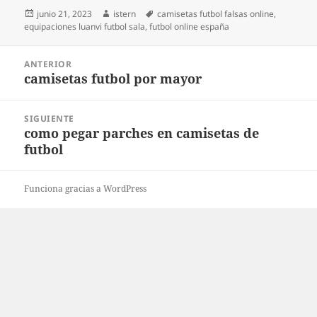
Publicado
Autor
Etiquetas
junio 21, 2023
istern
camisetas futbol falsas online
,
el
equipaciones luanvi futbol sala
,
futbol online españa
Navegación
ANTERIOR
de
camisetas futbol por mayor
Entrada
entradas
anterior:
SIGUIENTE
como pegar parches en camisetas de
Entrada
futbol
siguiente:
Funciona gracias a WordPress