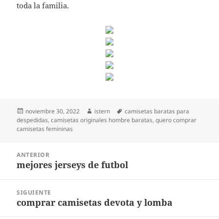
toda la familia.
Publicado
Autor
Etiquetas
noviembre 30, 2022
istern
camisetas baratas para
el
despedidas
,
camisetas originales hombre baratas
,
quero comprar
camisetas femininas
Navegación
ANTERIOR
de
mejores jerseys de futbol
Entrada
entradas
anterior:
SIGUIENTE
comprar camisetas devota y lomba
Entrada
siguiente: