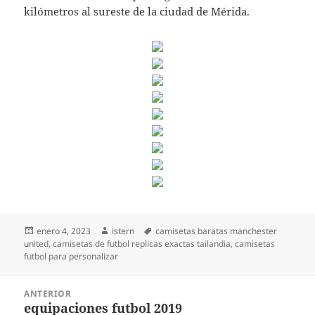
kilómetros al sureste de la ciudad de Mérida.
Publicado
Autor
Etiquetas
enero 4, 2023
istern
camisetas baratas manchester
el
united
,
camisetas de futbol replicas exactas tailandia
,
camisetas
futbol para personalizar
Navegación
ANTERIOR
de
equipaciones futbol 2019
Entrada