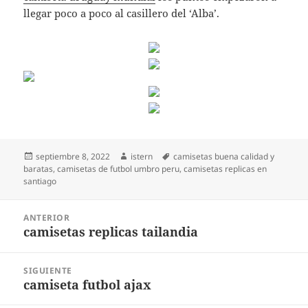
llegar poco a poco al casillero del ‘Alba’.
Publicado
Autor
Etiquetas
septiembre 8, 2022
istern
camisetas buena calidad y
el
baratas
,
camisetas de futbol umbro peru
,
camisetas replicas en
santiago
Navegación
ANTERIOR
de
camisetas replicas tailandia
Entrada
entradas
anterior:
SIGUIENTE
camiseta futbol ajax
Entrada
siguiente: