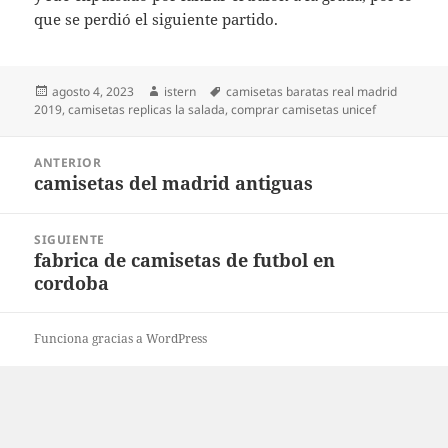
que se perdió el siguiente partido.
Publicado
Autor
Etiquetas
agosto 4, 2023
istern
camisetas baratas real madrid
el
2019
,
camisetas replicas la salada
,
comprar camisetas unicef
Navegación
ANTERIOR
de
camisetas del madrid antiguas
Entrada
entradas
anterior:
SIGUIENTE
fabrica de camisetas de futbol en
Entrada
cordoba
siguiente:
Funciona gracias a WordPress