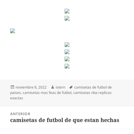
Publicado
Autor
Etiquetas
noviembre 8, 2022
istern
camisetas de futbol de
el
paises
,
camisetas mas feas de futbol
,
camisetas nba replicas
exactas
Navegación
ANTERIOR
de
camisetas de futbol de que estan hechas
Entrada
entradas
anterior: