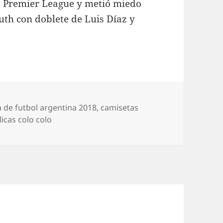
a Premier League y metió miedo
uth con doblete de Luis Díaz y
s
 de futbol argentina 2018
,
camisetas
icas colo colo