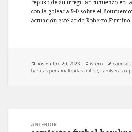
repuso de su irregular comienzo en l
con la goleada 9-0 sobre el Bournemo
actuación estelar de Roberto Firmino.
Publicado
Autor
Etiqueta
noviembre 20, 2023
istern
camiseta
el
baratas personalizadas online
,
camisetas repl
Navegación
de
ANTERIOR
entradas
Entrada