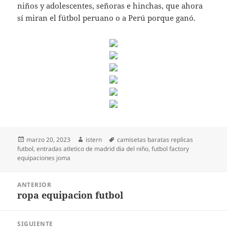
niños y adolescentes, señoras e hinchas, que ahora
sí miran el fútbol peruano o a Perú porque ganó.
Publicado
Autor
Etiquetas
marzo 20, 2023
istern
camisetas baratas replicas
el
futbol
,
entradas atletico de madrid dia del niño
,
futbol factory
equipaciones joma
Navegación
ANTERIOR
de
ropa equipacion futbol
Entrada
entradas
anterior:
SIGUIENTE