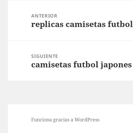
Navegación
de
ANTERIOR
replicas camisetas futbol
entradas
Entrada
anterior:
SIGUIENTE
camisetas futbol japones
Entrada
siguiente:
Funciona gracias a WordPress