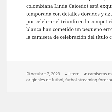
colombiana Linda Caicedo) está exqu
temporada con detalles dorados y azu
por celebrar el triunfo en la competi
blanca han cometido un pequeño error 
la camiseta de celebración del título 
Publicado
Autor
Etiquetas
octubre 7, 2023
istern
camisetas m
el
originales de futbol
,
futbol streaming foroco