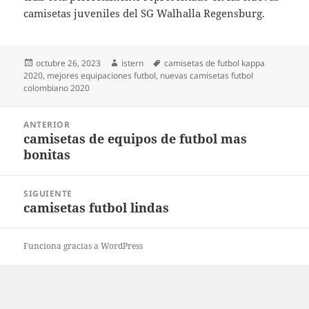
camisetas juveniles del SG Walhalla Regensburg.
Publicado
Autor
Etiquetas
octubre 26, 2023
istern
camisetas de futbol kappa
el
2020
,
mejores equipaciones futbol
,
nuevas camisetas futbol
colombiano 2020
Navegación
ANTERIOR
de
camisetas de equipos de futbol mas
Entrada
entradas
bonitas
anterior:
SIGUIENTE
camisetas futbol lindas
Entrada
siguiente:
Funciona gracias a WordPress