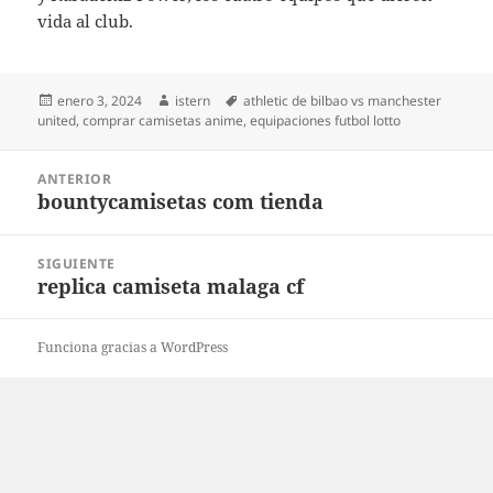
vida al club.
Publicado
Autor
Etiquetas
enero 3, 2024
istern
athletic de bilbao vs manchester
el
united
,
comprar camisetas anime
,
equipaciones futbol lotto
Navegación
ANTERIOR
de
bountycamisetas com tienda
Entrada
entradas
anterior:
SIGUIENTE
replica camiseta malaga cf
Entrada
siguiente:
Funciona gracias a WordPress