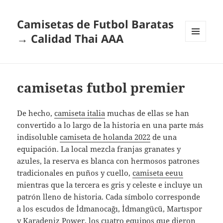
Camisetas de Futbol Baratas
→ Calidad Thai AAA
MENÚ
Y
WIDGETS
camisetas futbol premier
De hecho,
camiseta italia
muchas de ellas se han
convertido a lo largo de la historia en una parte más
indisoluble
camiseta de holanda 2022
de una
equipación. La local mezcla franjas granates y
azules, la reserva es blanca con hermosos patrones
tradicionales en puños y cuello,
camiseta eeuu
mientras que la tercera es gris y celeste e incluye un
patrón lleno de historia. Cada símbolo corresponde
a los escudos de İdmanocağı, İdmangücü, Martıspor
y Karadeniz Power, los cuatro equipos que dieron