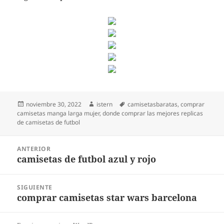
Publicado
Autor
Etiquetas
noviembre 30, 2022
istern
camisetasbaratas
,
comprar
el
camisetas manga larga mujer
,
donde comprar las mejores replicas
de camisetas de futbol
Navegación
ANTERIOR
de
camisetas de futbol azul y rojo
Entrada
entradas
anterior:
SIGUIENTE
comprar camisetas star wars barcelona
Entrada
siguiente: