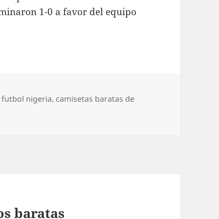
rminaron 1-0 a favor del equipo
s
futbol nigeria
,
camisetas baratas de
l
os baratas