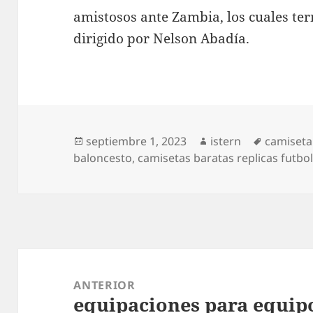
amistosos ante Zambia, los cuales te
dirigido por Nelson Abadía.
Publicado
Autor
Etiqueta
septiembre 1, 2023
istern
camiseta 
el
baloncesto
,
camisetas baratas replicas futbo
Navegación
de
ANTERIOR
equipaciones para equip
entradas
Entrada