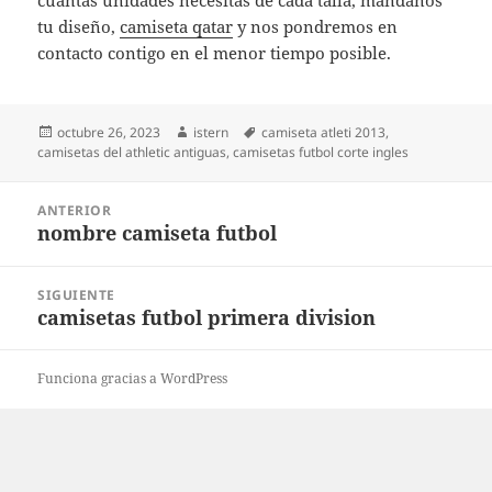
cuantas unidades necesitas de cada talla, mándanos
tu diseño,
camiseta qatar
y nos pondremos en
contacto contigo en el menor tiempo posible.
Publicado
Autor
Etiquetas
octubre 26, 2023
istern
camiseta atleti 2013
,
el
camisetas del athletic antiguas
,
camisetas futbol corte ingles
Navegación
ANTERIOR
de
nombre camiseta futbol
Entrada
entradas
anterior:
SIGUIENTE
camisetas futbol primera division
Entrada
siguiente:
Funciona gracias a WordPress