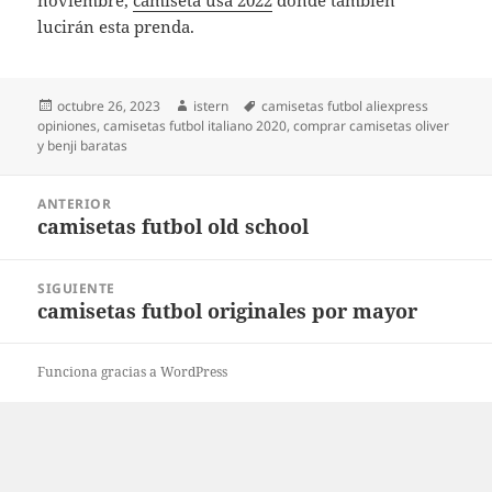
noviembre,
camiseta usa 2022
donde también
lucirán esta prenda.
Publicado
Autor
Etiquetas
octubre 26, 2023
istern
camisetas futbol aliexpress
el
opiniones
,
camisetas futbol italiano 2020
,
comprar camisetas oliver
y benji baratas
Navegación
ANTERIOR
de
camisetas futbol old school
Entrada
entradas
anterior:
SIGUIENTE
camisetas futbol originales por mayor
Entrada
siguiente:
Funciona gracias a WordPress