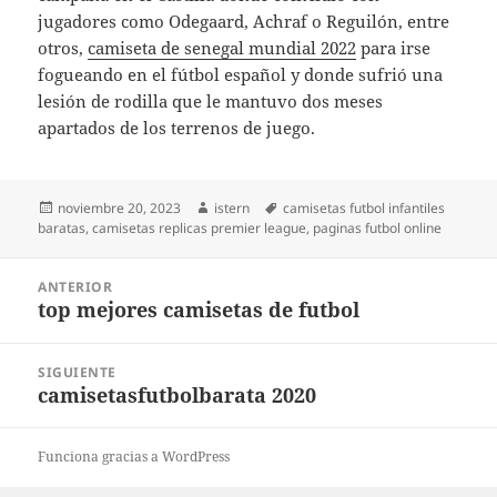
jugadores como Odegaard, Achraf o Reguilón, entre
otros,
camiseta de senegal mundial 2022
para irse
fogueando en el fútbol español y donde sufrió una
lesión de rodilla que le mantuvo dos meses
apartados de los terrenos de juego.
Publicado
Autor
Etiquetas
noviembre 20, 2023
istern
camisetas futbol infantiles
el
baratas
,
camisetas replicas premier league
,
paginas futbol online
Navegación
ANTERIOR
de
top mejores camisetas de futbol
Entrada
entradas
anterior:
SIGUIENTE
camisetasfutbolbarata 2020
Entrada
siguiente:
Funciona gracias a WordPress