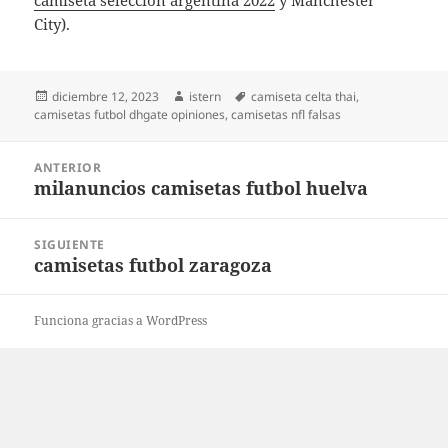
camiseta seleccion argentina 2022
y Manchester
City).
Publicado
Autor
Etiquetas
diciembre 12, 2023
istern
camiseta celta thai
,
el
camisetas futbol dhgate opiniones
,
camisetas nfl falsas
Navegación
ANTERIOR
de
milanuncios camisetas futbol huelva
Entrada
entradas
anterior:
SIGUIENTE
camisetas futbol zaragoza
Entrada
siguiente:
Funciona gracias a WordPress