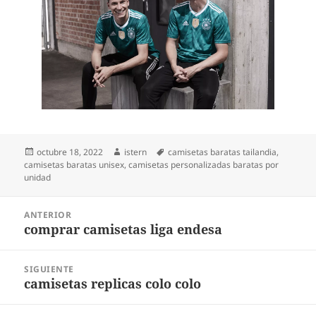
Publicado
Autor
Etiquetas
octubre 18, 2022
istern
camisetas baratas tailandia
,
el
camisetas baratas unisex
,
camisetas personalizadas baratas por
unidad
Navegación
ANTERIOR
de
comprar camisetas liga endesa
Entrada
entradas
anterior:
SIGUIENTE
camisetas replicas colo colo
Entrada
siguiente: