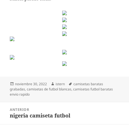
Publicado
Autor
Etiquetas
noviembre 30, 2022
istern
camisetas baratas
el
grabadas
,
camisetas de futbol blancas
,
camisetas futbol baratas
envio rapido
Navegación
ANTERIOR
de
nigeria camiseta futbol
Entrada
entradas
anterior: