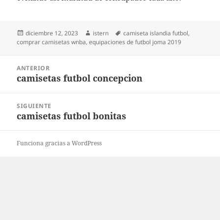
Publicado
Autor
Etiquetas
diciembre 12, 2023
istern
camiseta islandia futbol
,
el
comprar camisetas wnba
,
equipaciones de futbol joma 2019
Navegación
ANTERIOR
de
camisetas futbol concepcion
Entrada
entradas
anterior:
SIGUIENTE
camisetas futbol bonitas
Entrada
siguiente:
Funciona gracias a WordPress