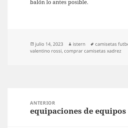
balón lo antes posible.
Publicado
Autor
Etiquetas
julio 14, 2023
istern
camisetas futb
el
valentino rossi
,
comprar camisetas xadrez
Navegación
de
ANTERIOR
equipaciones de equipos 
entradas
Entrada
anterior: