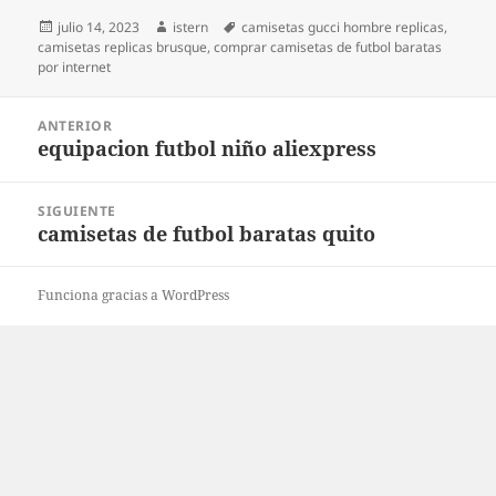
Publicado
Autor
Etiquetas
julio 14, 2023
istern
camisetas gucci hombre replicas
,
el
camisetas replicas brusque
,
comprar camisetas de futbol baratas
por internet
Navegación
ANTERIOR
de
equipacion futbol niño aliexpress
Entrada
entradas
anterior:
SIGUIENTE
camisetas de futbol baratas quito
Entrada
siguiente:
Funciona gracias a WordPress