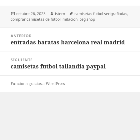
Publicado
Autor
Etiquetas
octubre 26, 2023
istern
camisetas futbol serigrafiadas
,
el
comprar camisetas de futbol imitacion
,
psg shop
Navegación
ANTERIOR
de
entradas baratas barcelona real madrid
Entrada
entradas
anterior:
SIGUIENTE
camisetas futbol tailandia paypal
Entrada
siguiente:
Funciona gracias a WordPress