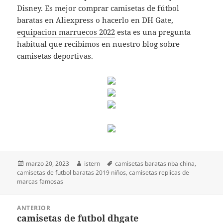
Disney. Es mejor comprar camisetas de fútbol
baratas en Aliexpress o hacerlo en DH Gate,
equipacion marruecos 2022
esta es una pregunta
habitual que recibimos en nuestro blog sobre
camisetas deportivas.
Publicado
Autor
Etiquetas
marzo 20, 2023
istern
camisetas baratas nba china
,
el
camisetas de futbol baratas 2019 niños
,
camisetas replicas de
marcas famosas
Navegación
ANTERIOR
de
camisetas de futbol dhgate
Entrada