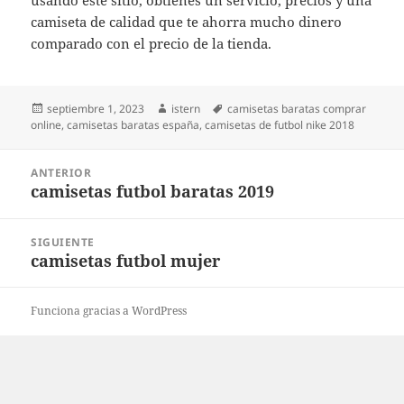
usando este sitio, obtienes un servicio, precios y una
camiseta de calidad que te ahorra mucho dinero
comparado con el precio de la tienda.
Publicado
Autor
Etiquetas
septiembre 1, 2023
istern
camisetas baratas comprar
el
online
,
camisetas baratas españa
,
camisetas de futbol nike 2018
Navegación
ANTERIOR
de
camisetas futbol baratas 2019
Entrada
entradas
anterior:
SIGUIENTE
camisetas futbol mujer
Entrada
siguiente:
Funciona gracias a WordPress