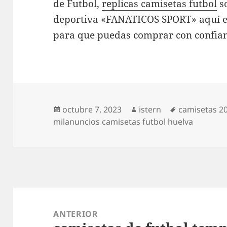
de Futbol,
replicas camisetas futbol
so
deportiva «FANATICOS SPORT» aquí e
para que puedas comprar con confianz
Publicado
Autor
Etiquetas
octubre 7, 2023
istern
camisetas 20
el
milanuncios camisetas futbol huelva
Navegación
de
ANTERIOR
entradas
Entrada