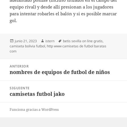
adelantado posible (Incluso situados en el campo del
equipo rival) y desde allí presionan a los jugadores
para intentar robarles el balón y si es posible marcar
gol.
Publicado
Autor
Etiquetas
junio 21, 2023
istern
betis sevilla on line gratis
,
el
camiseta bolivia futbol
,
http www camisetas de futbol baratas
com
Navegación
ANTERIOR
de
nombres de equipos de futbol de niños
Entrada
entradas
anterior:
SIGUIENTE
camisetas futbol jako
Entrada
siguiente:
Funciona gracias a WordPress