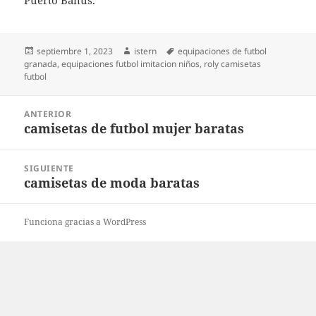
Puerto Banús.
Publicado
Autor
Etiquetas
septiembre 1, 2023
istern
equipaciones de futbol
el
granada
,
equipaciones futbol imitacion niños
,
roly camisetas
futbol
Navegación
ANTERIOR
de
camisetas de futbol mujer baratas
Entrada
entradas
anterior:
SIGUIENTE
camisetas de moda baratas
Entrada
siguiente:
Funciona gracias a WordPress