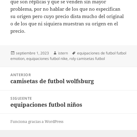
que son réplicas y que se venden sin mayor
problema, por no hablar de los que no especifican
su origen pero cuyo precio dista mucho del original
o de los que ni siquiera muestran su origen en el
precio.
Publicado
Autor
Etiquetas
septiembre 1, 2023
istern
equipaciones de futbol futbol
el
emotion
,
equipaciones futbol nike
,
roly camisetas futbol
Navegación
ANTERIOR
de
camisetas de futbol wolfsburg
Entrada
entradas
anterior:
SIGUIENTE
equipaciones futbol niños
Entrada
siguiente:
Funciona gracias a WordPress