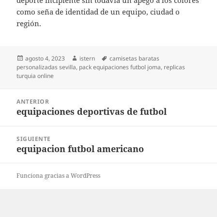
deporte ­incipiente sin todavía un apego a los colores
como seña de identidad de un equipo, ciudad o
región.
Publicado
Autor
Etiquetas
agosto 4, 2023
istern
camisetas baratas
el
personalizadas sevilla
,
pack equipaciones futbol joma
,
replicas
turquia online
Navegación
ANTERIOR
de
equipaciones deportivas de futbol
Entrada
entradas
anterior:
SIGUIENTE
equipacion futbol americano
Entrada
siguiente:
Funciona gracias a WordPress