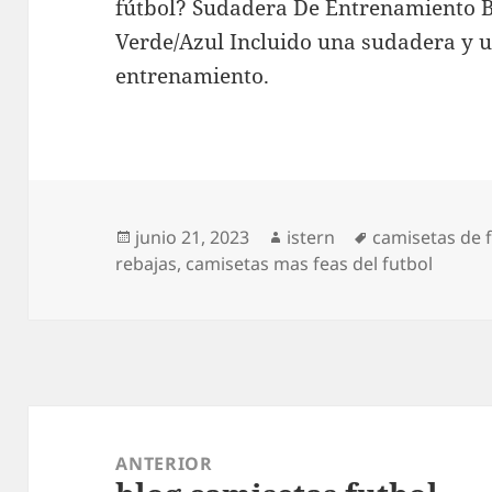
fútbol? Sudadera De Entrenamiento B
Verde/Azul Incluido una sudadera y u
entrenamiento.
Publicado
Autor
Etiquetas
junio 21, 2023
istern
camisetas de 
el
rebajas
,
camisetas mas feas del futbol
Navegación
de
ANTERIOR
entradas
Entrada