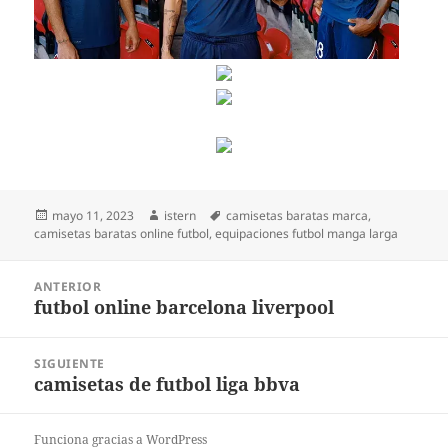
Publicado
Autor
Etiquetas
mayo 11, 2023
istern
camisetas baratas marca
,
el
camisetas baratas online futbol
,
equipaciones futbol manga larga
Navegación
ANTERIOR
de
futbol online barcelona liverpool
Entrada
entradas
anterior:
SIGUIENTE
camisetas de futbol liga bbva
Entrada
siguiente:
Funciona gracias a WordPress