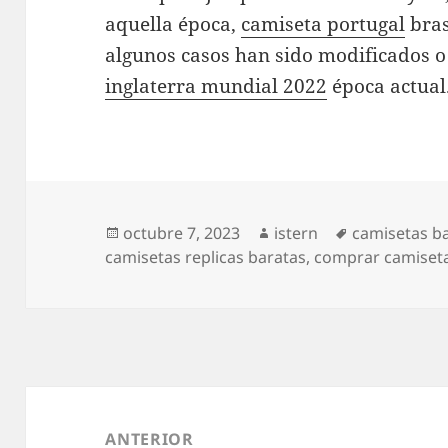
aquella época,
camiseta portugal
bras
algunos casos han sido modificados o
inglaterra mundial 2022
época actual
Publicado
Autor
Etiquetas
octubre 7, 2023
istern
camisetas ba
el
camisetas replicas baratas
,
comprar camiset
Navegación
de
ANTERIOR