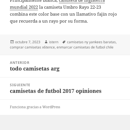
Principalmente blanca,
camiseta de inglaterra
mundial 2022
la camiseta Umbro Rayo 22-23
combina este color base con un llamativo fajín rojo
que recuerda a un rayo por su forma.
Publicado
Autor
Etiquetas
octubre 7, 2023
istern
camisetas ny yankees baratas
,
el
comprar camisetas x6tence
,
enmarcar camisetas de futbol chile
Navegación
ANTERIOR
de
todo camisetas arg
Entrada
entradas
anterior:
SIGUIENTE
camisetas de futbol 2017 opiniones
Entrada
siguiente:
Funciona gracias a WordPress