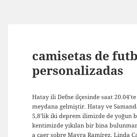
camisetas de futb
personalizadas
Hatay ili Defne ilçesinde saat 20.04’
meydana gelmiştir. Hatay ve Samand
5,8’lik iki deprem ilimizde de yoğun b
kentimizde yıkılan bir bina bulunma
a caer sobre Mayra Ramírez, Linda Ca