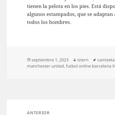
tienen la pelota en los pies. Está dis
algunos estampados, que se adaptan al
todos los hombres.
Publicado
Autor
Etiqueta
septiembre 1, 2023
istern
camiseta
el
manchester united
,
futbol online barcelona l
Navegación
de
ANTERIOR