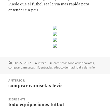
Puede que el fútbol sea la vía más rápida para
entender un país.
Publicado
Autor
Etiquetas
julio 22, 2022
istern
camisetas foot locker baratas
,
el
comprar camisetas nfl
,
entradas atletico de madrid dia del niño
Navegación
ANTERIOR
de
comprar camisetas levis
Entrada
entradas
anterior:
SIGUIENTE
todo equipaciones futbol
Entrada