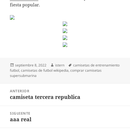
fiesta popular.
Publicado
Autor
Etiquetas
septiembre 8, 2022
istern
camisetas de entrenamiento
el
futbol
,
camisetas de futbol wikipedia
,
comprar camisetas
supersubmarina
Navegación
ANTERIOR
de
camiseta tercera republica
Entrada
entradas
anterior:
SIGUIENTE
aaa real
Entrada
siguiente: