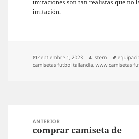
imitaciones son tan realistas que no 
imitación.
Publicado
Autor
Etiqueta
septiembre 1, 2023
istern
equipaci
el
camisetas futbol tailandia
,
www.camisetas fu
Navegación
de
ANTERIOR
comprar camiseta de
entradas
Entrada
anterior: