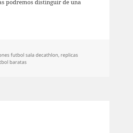
las podremos distinguir de una
s
ones futbol sala decathlon
,
replicas
tbol baratas