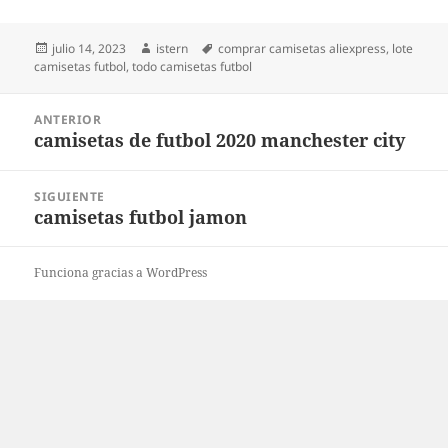
Publicado
Autor
Etiquetas
julio 14, 2023
istern
comprar camisetas aliexpress
,
lote
el
camisetas futbol
,
todo camisetas futbol
Navegación
ANTERIOR
de
camisetas de futbol 2020 manchester city
Entrada
entradas
anterior:
SIGUIENTE
camisetas futbol jamon
Entrada
siguiente:
Funciona gracias a WordPress