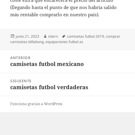
coste extra que encarecerá el precio del artículo
(llegando hasta el punto de que nos habría salido
más rentable comprarlo en nuestro país).
Publicado
Autor
Etiquetas
junio 21, 2023
istern
camisetas futbol 2019
,
comprar
el
camisetas billabong
,
equipaciones futbol as
Navegación
ANTERIOR
de
camisetas futbol mexicano
Entrada
entradas
anterior:
SIGUIENTE
camisetas futbol verdaderas
Entrada
siguiente:
Funciona gracias a WordPress