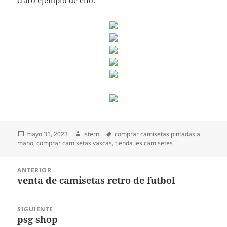
claro ejemplo de ello.
Publicado
Autor
Etiquetas
mayo 31, 2023
istern
comprar camisetas pintadas a
el
mano
,
comprar camisetas vascas
,
tienda les camisetes
Navegación
ANTERIOR
de
venta de camisetas retro de futbol
Entrada
entradas
anterior:
SIGUIENTE
psg shop
Entrada