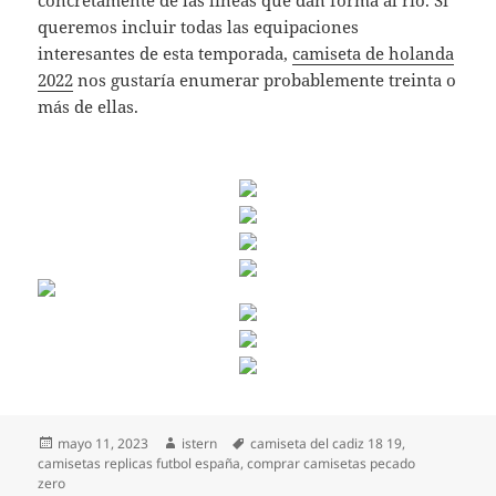
concretamente de las líneas que dan forma al río. Si
queremos incluir todas las equipaciones
interesantes de esta temporada,
camiseta de holanda
2022
nos gustaría enumerar probablemente treinta o
más de ellas.
Publicado
Autor
Etiquetas
mayo 11, 2023
istern
camiseta del cadiz 18 19
,
el
camisetas replicas futbol españa
,
comprar camisetas pecado
zero