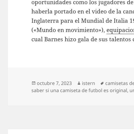
oportunidades como los jugadores de l
haberla portado en el video de la can
Inglaterra para el Mundial de Italia
(«Mundo en movimiento»),
equipacio
cual Barnes hizo gala de sus talentos
Publicado
Autor
Etiquetas
octubre 7, 2023
istern
camisetas de
el
saber si una camiseta de futbol es original
,
u
Navegación