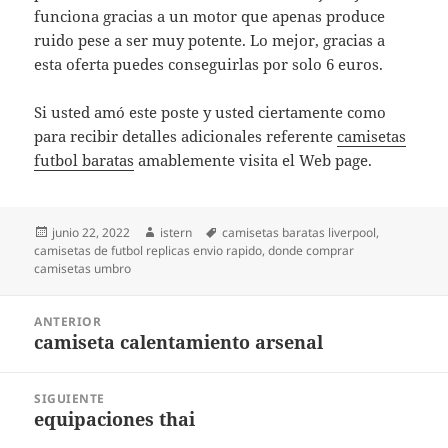
funciona gracias a un motor que apenas produce
ruido pese a ser muy potente. Lo mejor, gracias a
esta oferta puedes conseguirlas por solo 6 euros.
Si usted amó este poste y usted ciertamente como
para recibir detalles adicionales referente
camisetas
futbol baratas
amablemente visita el Web page.
Publicado
Autor
Etiquetas
junio 22, 2022
istern
camisetas baratas liverpool
,
el
camisetas de futbol replicas envio rapido
,
donde comprar
camisetas umbro
Navegación
ANTERIOR
de
camiseta calentamiento arsenal
Entrada
entradas
anterior:
SIGUIENTE
equipaciones thai
Entrada
siguiente: