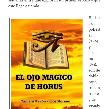
semanas entre que exploran un primer esbozo y que
éste llega a tienda.
Hecho
s de
poliést
er
(95%)
y
elasta
no
(5%),
son de
doble
capa,
transp
irables
y de
secado