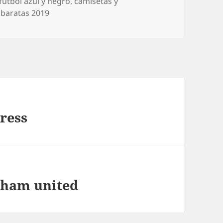
futbol azul y negro
,
camisetas y
 baratas 2019
press
t ham united