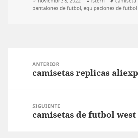
Publicado
Autor
Etiquetas
noviembre 8, 2022
istern
camiseta 
el
pantalones de futbol
,
equipaciones de futbol
Navegación
de
ANTERIOR
camisetas replicas aliex
entradas
Entrada
anterior:
SIGUIENTE
camisetas de futbol wes
Entrada
siguiente: