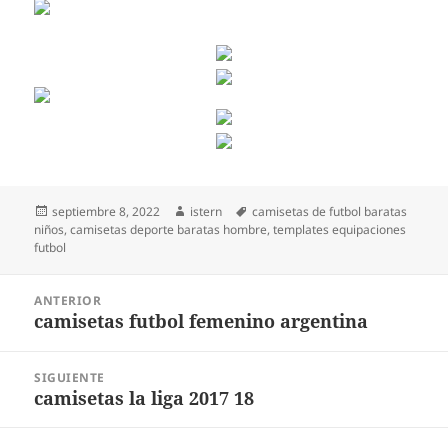
Publicado
Autor
Etiquetas
septiembre 8, 2022
istern
camisetas de futbol baratas
el
niños
,
camisetas deporte baratas hombre
,
templates equipaciones
futbol
Navegación
ANTERIOR
de
camisetas futbol femenino argentina
Entrada
entradas
anterior:
SIGUIENTE
camisetas la liga 2017 18
Entrada
siguiente: